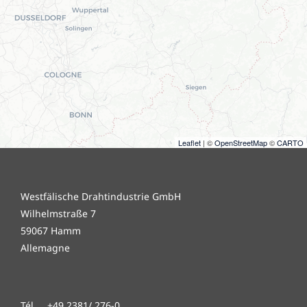
Leaflet
| ©
OpenStreetMap
©
CARTO
Westfälische Drahtindustrie GmbH
Wilhelmstraße 7
59067 Hamm
Allemagne
Tél. +49 2381/ 276-0