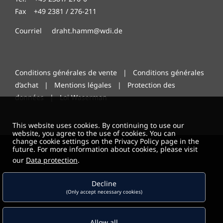
Fax +49 2381 / 276-211
Courriel draht.hamm@wdi.de
Conditions générales de vente
|
Conditions générales
d’achat
|
Mentions légales
|
Protection des
données
|
Loi Waserman
This website uses cookies. By continuing to use our
website, you agree to the use of cookies. You can
change cookie settings on the Privacy Policy page in the
future. For more information about cookies, please visit
our
Data protection
.
Decline
(Only accept necessary cookies)
Allow all