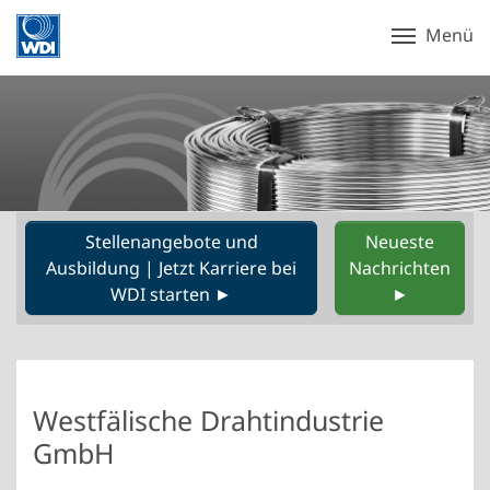
Menü
Stellenangebote und
Neueste
Ausbildung | Jetzt Karriere bei
Nachrichten
WDI starten ►
►
Westfälische Drahtindustrie
GmbH