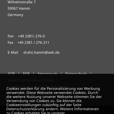
Wilhelmstraße 7
59067 Hamm
Germany
Fon +49 2381/ 276-0
Fax +49 2381 / 276-211
E-Mail draht.hamm@wdi.de
AGB
|
EKB
|
Impressum
|
Datenschutz
|
Hinweisgeberschutzgesetz
|
Lieferkettensorgfaltspflichtengesetz
Cookies werden für die Personalisierung von Werbung
verwendet. Diese Webseite verwendet Cookies. Durch
die weitere Nutzung unserer Webseite stimmen Sie der
Verwendung von Cookies zu. Sie können die
Cookieeinstellungen zukünftig auf der Seite
Datenschutzerklärung ändern. Weitere Informationen
zu Cookies erhalten Sie in unserer