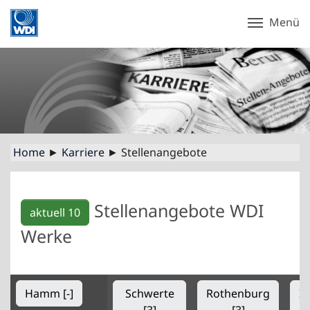
Menü
Home
►
Karriere
► Stellenangebote
Stellenangebote WDI
aktuell 10
Werke
Hamm [-]
Schwerte
Rothenburg
Is