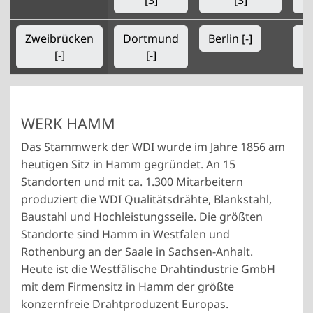
[3]
[3]
Zweibrücken
Dortmund
Berlin [-]
Z
[-]
[-]
WERK HAMM
Das Stammwerk der WDI wurde im Jahre 1856 am
heutigen Sitz in Hamm gegründet. An 15
Standorten und mit ca. 1.300 Mitarbeitern
produziert die WDI Qualitätsdrähte, Blankstahl,
Baustahl und Hochleistungsseile. Die größten
Standorte sind Hamm in Westfalen und
Rothenburg an der Saale in Sachsen-Anhalt.
Heute ist die Westfälische Drahtindustrie GmbH
mit dem Firmensitz in Hamm der größte
konzernfreie Drahtproduzent Europas.