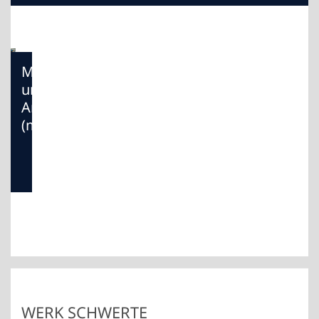
Maschinen-
und
Anlagenführer
(m/w/d)
WERK SCHWERTE