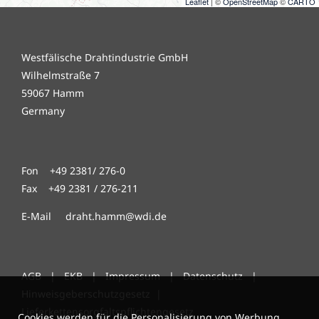
Leaflet
| ©
OpenStreetMap
©
CARTO
Westfälische Drahtindustrie GmbH
Wilhelmstraße 7
59067 Hamm
Germany
Fon +49 2381/ 276-0
Fax +49 2381 / 276-211
E-Mail draht.hamm@wdi.de
AGB
|
EKB
|
Impressum
|
Datenschutz
|
Hinweisgeberschutzgesetz
|
Lieferkettensorgfaltspflichtengesetz
Cookies werden für die Personalisierung von Werbung