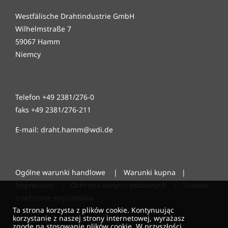
Westfälische Drahtindustrie GmbH
Wilhelmstraße 7
59067 Hamm
Niemcy
Telefon +49 2381/276-0
faks +49 2381/276-211
E-mail: draht.hamm@wdi.de
Ogólne warunki handlowe
|
Warunki kupna
|
Impressum
|
Ochrona danych osobowych
|
Ustawa
o ochronie sygnalistów
Ta strona korzysta z plików cookie. Kontynuując
korzystanie z naszej strony internetowej, wyrażasz
zgodę na stosowanie plików cookie. W przyszłości