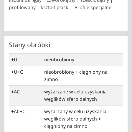
kształt okrągły | czworokątny | sześciokątny |
profilowany | kształt płaski | Profile specjalne
Stany obróbki
+U
nieobrobiony
+U+C
nieobrobiony + ciągniony na
zimno
+AC
wyżarzane w celu uzyskania
węglików sferoidalnych
+AC+C
wyżarzany w celu uzyskania
węglików sferoidalnych +
ciągniony na zimno