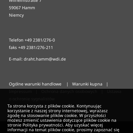
Wilhelmstraße 7
59067 Hamm
Niemcy
Telefon +49 2381/276-0
faks +49 2381/276-211
E-mail: draht.hamm@wdi.de
Ogólne warunki handlowe
|
Warunki kupna
|
Impressum
|
Ochrona danych osobowych
|
Ustawa
o ochronie sygnalistów
Ta strona korzysta z plików cookie. Kontynuując
korzystanie z naszej strony internetowej, wyrażasz
zgodę na stosowanie plików cookie. W przyszłości
możesz zmienić ustawienia dotyczące plików cookie na
stronie Polityka prywatności. Aby uzyskać więcej
informacji na temat plików cookie, prosimy zapoznać się