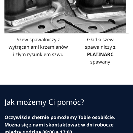
Szew spawalniczy z
Gładki szew
wytrącaniami krzemianów
spawalniczy
z
i złym rysunkiem szwu
PLATINARC
spawany
Jak możemy Ci pomóc?
Oczywiście chętnie pomożemy Tobie osobiście.
Można się z nami skontaktować w dni robocze
między godziną 08:00 a 17:00.