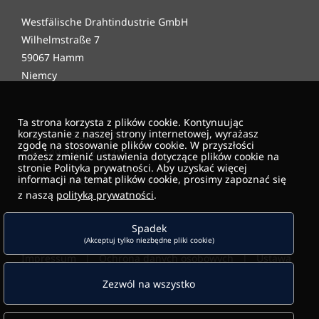
Westfälische Drahtindustrie GmbH
Wilhelmstraße 7
59067 Hamm
Niemcy
Ta strona korzysta z plików cookie. Kontynuując
korzystanie z naszej strony internetowej, wyrażasz
Telefon +49 2381/276-0
zgodę na stosowanie plików cookie. W przyszłości
faks +49 2381/276-211
możesz zmienić ustawienia dotyczące plików cookie na
stronie Polityka prywatności. Aby uzyskać więcej
informacji na temat plików cookie, prosimy zapoznać się
E-mail: draht.hamm@wdi.de
z naszą
polityką prywatności
.
Spadek
Ogólne warunki handlowe
|
Warunki kupna
|
(Akceptuj tylko niezbędne pliki cookie)
Impressum
|
Ochrona danych osobowych
|
Ustawa
o ochronie sygnalistów
Zezwól na wszystko