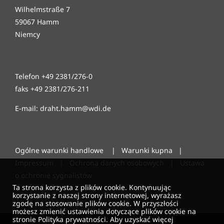
Wilhelmstraße 7
59067 Hamm
Niemcy
Telefon +49 2381/276-0
faks +49 2381/276-211
E-mail: draht.hamm@wdi.de
Ogólne warunki handlowe
|
Warunki kupna
|
Impressum
|
Ochrona danych osobowych
|
Ustawa
o ochronie sygnalistów
Ta strona korzysta z plików cookie. Kontynuując
korzystanie z naszej strony internetowej, wyrażasz
zgodę na stosowanie plików cookie. W przyszłości
możesz zmienić ustawienia dotyczące plików cookie na
stronie Polityka prywatności. Aby uzyskać więcej