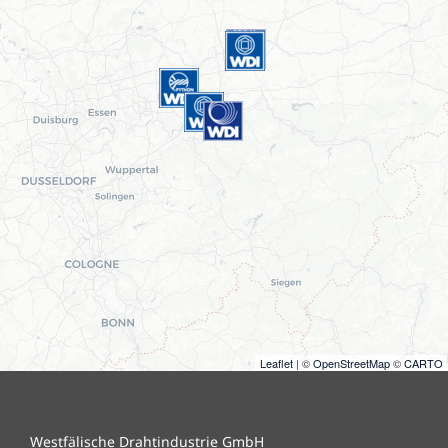
Leaflet
| ©
OpenStreetMap
©
CARTO
Westfälische Drahtindustrie GmbH