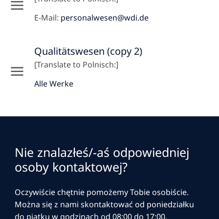
E-Mail:
personalwesen@wdi.de
Qualitätswesen (copy 2)
[Translate to Polnisch:]
Alle Werke
Nie znalazłeś/-aś odpowiedniej
osoby kontaktowej?
Oczywiście chętnie pomożemy Tobie osobiście.
Można się z nami skontaktować od poniedziałku
do piątku w godzinach od 08:00 do 17:00.