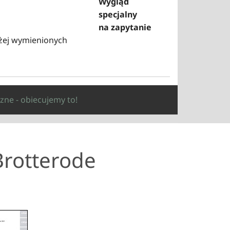
Wygląd
specjalny
na zapytanie
yżej wymienionych
zne - obiecujemy to!
Brotterode