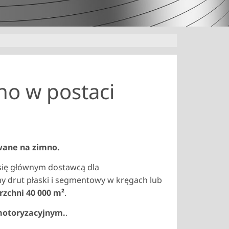
no w postaci
wane na zimno.
ł się głównym dostawcą dla
 drut płaski i segmentowy w kręgach lub
rzchni 40 000 m²
.
motoryzacyjnym.
.