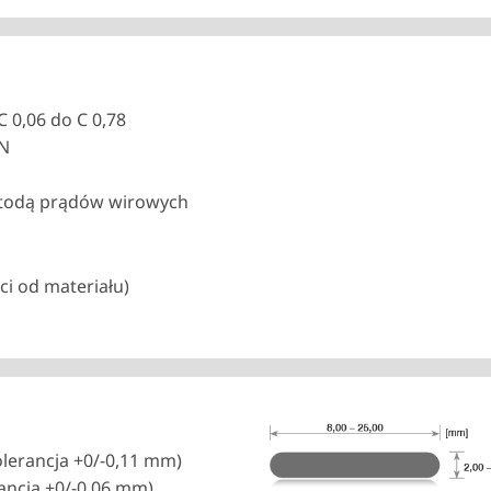
 0,06 do C 0,78
EN
etodą prądów wirowych
ci od materiału)
lerancja +0/-0,11 mm)
ancja +0/-0,06 mm)