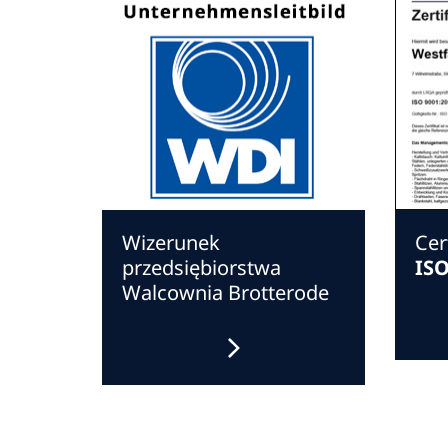
Wizerunek
Cer
przedsiębiorstwa
ISO
Walcownia Brotterode