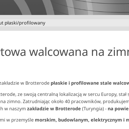
t płaski/profilowany
tałtowa walcowana na zim
zakładzie w Brotterode
płaskie i profilowane stale walco
terode, ze swoją centralną lokalizacją w sercu Europy, sta
 zimno. Zatrudniając około 40 pracowników, produkujemy
ych w naszym
zakładzie w Brotterode
(Turyngia) -
na powie
ymi w przemyśle
morskim, budowlanym, elektrycznym i 