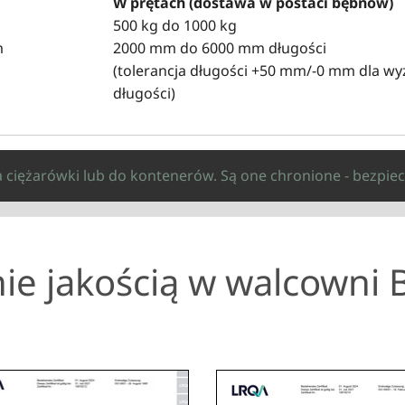
W prętach (dostawa w postaci bębnów)
500 kg do 1000 kg
m
2000 mm do 6000 mm długości
(tolerancja długości +50 mm/-0 mm dla w
długości)
ciężarówki lub do kontenerów. Są one chronione - bezpiec
ie jakością w walcowni 