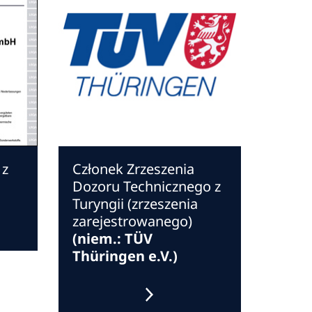
 z
Członek Zrzeszenia
Dozoru Technicznego z
Turyngii (zrzeszenia
zarejestrowanego)
(niem.: TÜV
Thüringen e.V.)