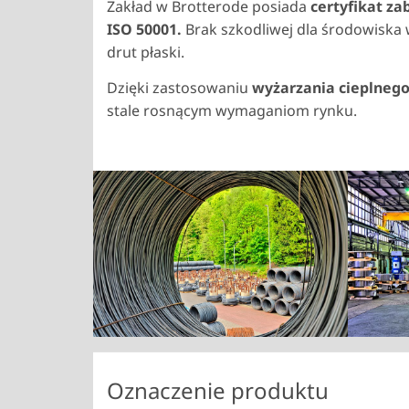
Zakład w Brotterode posiada
certyfikat za
ISO 50001.
Brak szkodliwej dla środowiska 
drut płaski.
Dzięki zastosowaniu
wyżarzania cieplneg
stale rosnącym wymaganiom rynku.
Show larger version
Show lar
Oznaczenie produktu