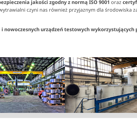
bezpieczenia jakości zgodny z normą ISO 9001
oraz
certy
wytrawialni czyni nas również przyjaznym dla środowiska 
o i nowoczesnych urządzeń testowych wykorzystujących
ger version
Show larger version